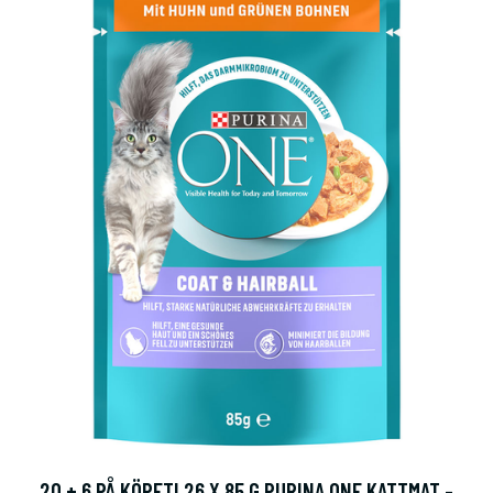
20 + 6 PÅ KÖPET! 26 X 85 G PURINA ONE KATTMAT -