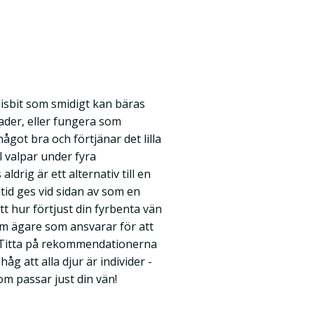
sbit som smidigt kan bäras
der, eller fungera som
got bra och förtjänar det lilla
l valpar under fyra
drig är ett alternativ till en
ltid ges vid sidan av som en
t hur förtjust din fyrbenta vän
som ägare som ansvarar för att
y. Titta på rekommendationerna
g att alla djur är individer -
om passar just din vän!