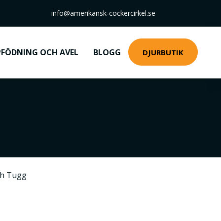
info@amerikansk-cockercirkel.se
FÖDNING OCH AVEL
BLOGG
DJURBUTIK
ch Tugg