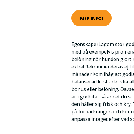
MER INFO!
EgenskaperLagom stor godi
med på exempelvis promena
belöning när hunden gjort nå
extra! Rekommenderas ej til
månader.Kom ihåg att godis al
balanserad kost - det ska al
bonus eller belöning. Oavset
är i godbitar så är det du 
den håller sig frisk och kr
på förpackningen och kom ihå
anpassa intaget efter vad s