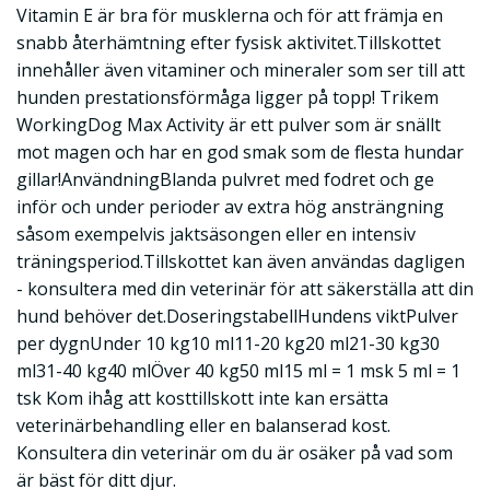
Vitamin E är bra för musklerna och för att främja en
snabb återhämtning efter fysisk aktivitet.Tillskottet
innehåller även vitaminer och mineraler som ser till att
hunden prestationsförmåga ligger på topp! Trikem
WorkingDog Max Activity är ett pulver som är snällt
mot magen och har en god smak som de flesta hundar
gillar!AnvändningBlanda pulvret med fodret och ge
inför och under perioder av extra hög ansträngning
såsom exempelvis jaktsäsongen eller en intensiv
träningsperiod.Tillskottet kan även användas dagligen
- konsultera med din veterinär för att säkerställa att din
hund behöver det.DoseringstabellHundens viktPulver
per dygnUnder 10 kg10 ml11-20 kg20 ml21-30 kg30
ml31-40 kg40 mlÖver 40 kg50 ml15 ml = 1 msk 5 ml = 1
tsk Kom ihåg att kosttillskott inte kan ersätta
veterinärbehandling eller en balanserad kost.
Konsultera din veterinär om du är osäker på vad som
är bäst för ditt djur.