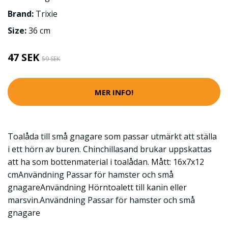
Brand:
Trixie
Size:
36 cm
47 SEK
59 SEK
MER INFO!
Toalåda till små gnagare som passar utmärkt att ställa
i ett hörn av buren. Chinchillasand brukar uppskattas
att ha som bottenmaterial i toalådan. Mått: 16x7x12
cmAnvändning Passar för hamster och små
gnagareAnvändning Hörntoalett till kanin eller
marsvin.Användning Passar för hamster och små
gnagare