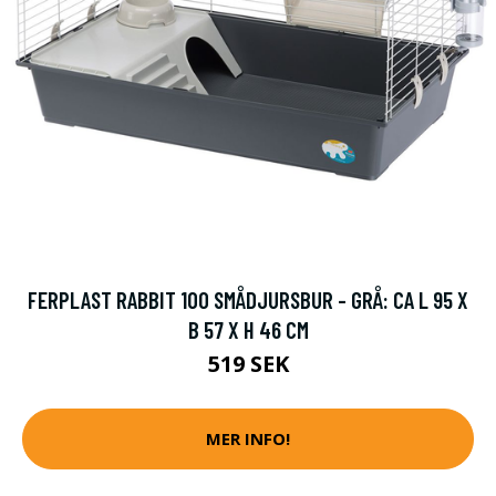
FERPLAST RABBIT 100 SMÅDJURSBUR - GRÅ: CA L 95 X
B 57 X H 46 CM
519 SEK
MER INFO!