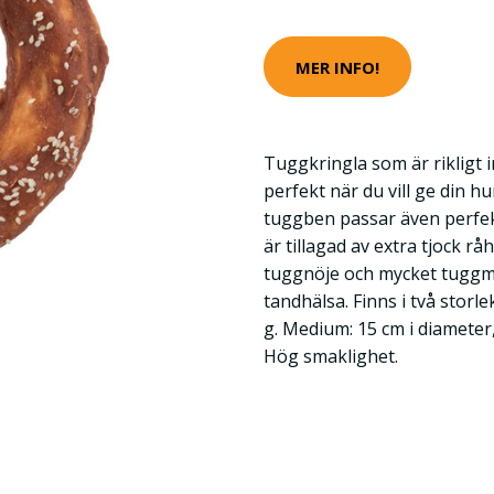
MER INFO!
Tuggkringla som är rikligt 
perfekt när du vill ge din h
tuggben passar även perfek
är tillagad av extra tjock rå
tuggnöje och mycket tuggm
tandhälsa. Finns i två storle
g. Medium: 15 cm i diameter
Hög smaklighet.