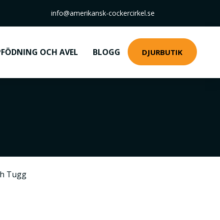
info@amerikansk-cockercirkel.se
FÖDNING OCH AVEL
BLOGG
DJURBUTIK
ch Tugg