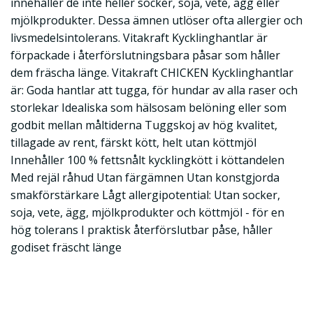
innehåller de inte heller socker, soja, vete, ägg eller
mjölkprodukter. Dessa ämnen utlöser ofta allergier och
livsmedelsintolerans. Vitakraft Kycklinghantlar är
förpackade i återförslutningsbara påsar som håller
dem fräscha länge. Vitakraft CHICKEN Kycklinghantlar
är: Goda hantlar att tugga, för hundar av alla raser och
storlekar Idealiska som hälsosam belöning eller som
godbit mellan måltiderna Tuggskoj av hög kvalitet,
tillagade av rent, färskt kött, helt utan köttmjöl
Innehåller 100 % fettsnålt kycklingkött i köttandelen
Med rejäl råhud Utan färgämnen Utan konstgjorda
smakförstärkare Lågt allergipotential: Utan socker,
soja, vete, ägg, mjölkprodukter och köttmjöl - för en
hög tolerans I praktisk återförslutbar påse, håller
godiset fräscht länge