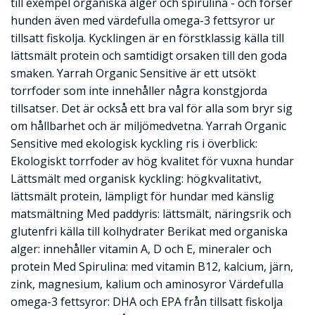
till exempel organiska alger och spirulina - och förser
hunden även med värdefulla omega-3 fettsyror ur
tillsatt fiskolja. Kycklingen är en förstklassig källa till
lättsmält protein och samtidigt orsaken till den goda
smaken. Yarrah Organic Sensitive är ett utsökt
torrfoder som inte innehåller några konstgjorda
tillsatser. Det är också ett bra val för alla som bryr sig
om hållbarhet och är miljömedvetna. Yarrah Organic
Sensitive med ekologisk kyckling ris i överblick:
Ekologiskt torrfoder av hög kvalitet för vuxna hundar
Lättsmält med organisk kyckling: högkvalitativt,
lättsmält protein, lämpligt för hundar med känslig
matsmältning Med paddyris: lättsmält, näringsrik och
glutenfri källa till kolhydrater Berikat med organiska
alger: innehåller vitamin A, D och E, mineraler och
protein Med Spirulina: med vitamin B12, kalcium, järn,
zink, magnesium, kalium och aminosyror Värdefulla
omega-3 fettsyror: DHA och EPA från tillsatt fiskolja